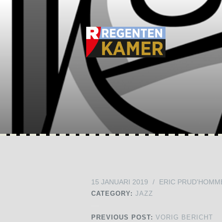
15 JANUARI 2019
/
ERIC PRUD'HOMM
CATEGORY:
JAZZ
PREVIOUS POST:
VORIG BERICHT