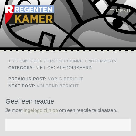
Skip to content
MENU
1 DECEMBER 2014
/
ERIC PRUD'HOMME
/
NO COMMENTS
CATEGORY:
NIET GECATEGORISEERD
PREVIOUS POST:
VORIG BERICHT
NEXT POST:
VOLGEND BERICHT
Geef een reactie
Je moet
ingelogd zijn op
om een reactie te plaatsen.