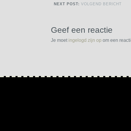
NEXT POST:
VOLGEND BERICHT
Geef een reactie
Je moet
ingelogd zijn op
om een reactie