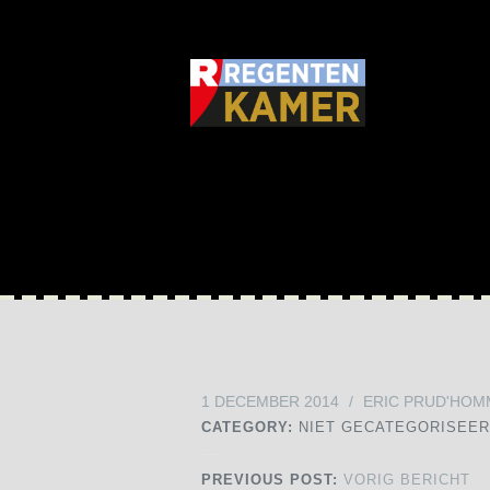
1 DECEMBER 2014
/
ERIC PRUD'HOM
CATEGORY:
NIET GECATEGORISEE
PREVIOUS POST:
VORIG BERICHT