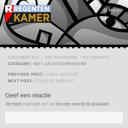
Skip to content
MENU
1 DECEMBER 2014
/
ERIC PRUD'HOMME
/
NO COMMENTS
CATEGORY:
NIET GECATEGORISEERD
PREVIOUS POST:
VORIG BERICHT
NEXT POST:
VOLGEND BERICHT
Geef een reactie
Je moet
ingelogd zijn op
om een reactie te plaatsen.