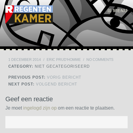
Skip to content
MENU
1 DECEMBER 2014
/
ERIC PRUD'HOMME
/
NO COMMENTS
CATEGORY:
NIET GECATEGORISEERD
PREVIOUS POST:
VORIG BERICHT
NEXT POST:
VOLGEND BERICHT
Geef een reactie
Je moet
ingelogd zijn op
om een reactie te plaatsen.