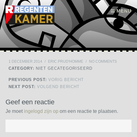
Skip to content
MENU
1 DECEMBER 2014
/
ERIC PRUD'HOMME
/
NO COMMENTS
CATEGORY:
NIET GECATEGORISEERD
PREVIOUS POST:
VORIG BERICHT
NEXT POST:
VOLGEND BERICHT
Geef een reactie
Je moet
ingelogd zijn op
om een reactie te plaatsen.