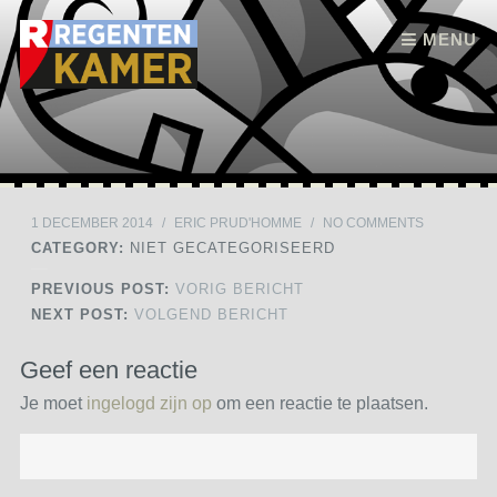
Skip to content
MENU
1 DECEMBER 2014
/
ERIC PRUD'HOMME
/
NO COMMENTS
CATEGORY:
NIET GECATEGORISEERD
PREVIOUS POST:
VORIG BERICHT
NEXT POST:
VOLGEND BERICHT
Geef een reactie
Je moet
ingelogd zijn op
om een reactie te plaatsen.