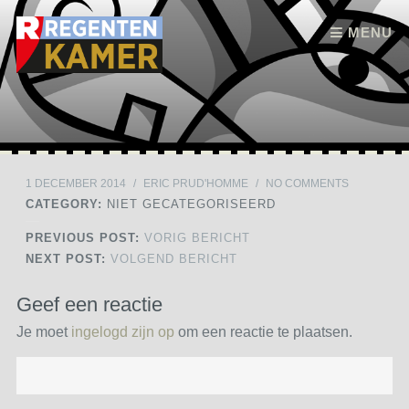
Skip to content
MENU
1 DECEMBER 2014
/
ERIC PRUD'HOMME
/
NO COMMENTS
CATEGORY:
NIET GECATEGORISEERD
PREVIOUS POST:
VORIG BERICHT
NEXT POST:
VOLGEND BERICHT
Geef een reactie
Je moet
ingelogd zijn op
om een reactie te plaatsen.