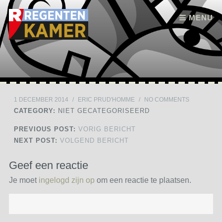
Skip to content
MENU
1 DECEMBER 2014
/
ERIC PRUD'HOMME
/
NO COMMENTS
CATEGORY:
NIET GECATEGORISEERD
PREVIOUS POST:
VORIG BERICHT
NEXT POST:
VOLGEND BERICHT
Geef een reactie
Je moet
ingelogd zijn op
om een reactie te plaatsen.