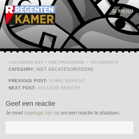
Skip to content
MENU
1 DECEMBER 2014
/
ERIC PRUD'HOMME
/
NO COMMENTS
CATEGORY:
NIET GECATEGORISEERD
PREVIOUS POST:
VORIG BERICHT
NEXT POST:
VOLGEND BERICHT
Geef een reactie
Je moet
ingelogd zijn op
om een reactie te plaatsen.