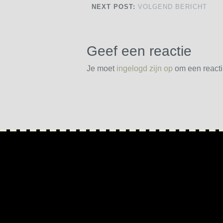
NEXT POST:
VOLGEND BERICHT
Geef een reactie
Je moet
ingelogd zijn op
om een reactie