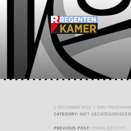
1 DECEMBER 2014
/
ERIC PRUD'HOM
CATEGORY:
NIET GECATEGORISEE
PREVIOUS POST:
VORIG BERICHT