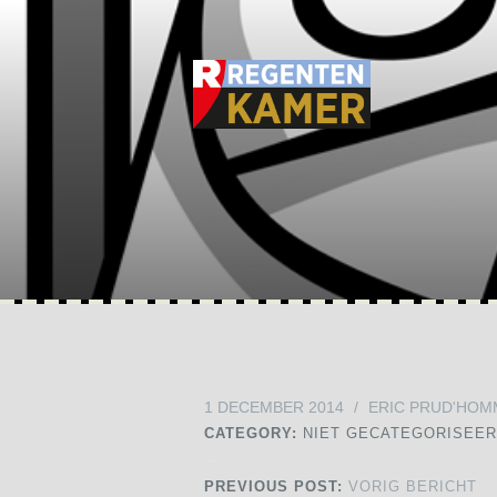
1 DECEMBER 2014
/
ERIC PRUD'HOM
CATEGORY:
NIET GECATEGORISEE
PREVIOUS POST:
VORIG BERICHT