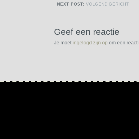
NEXT POST:
VOLGEND BERICHT
Geef een reactie
Je moet
ingelogd zijn op
om een reactie