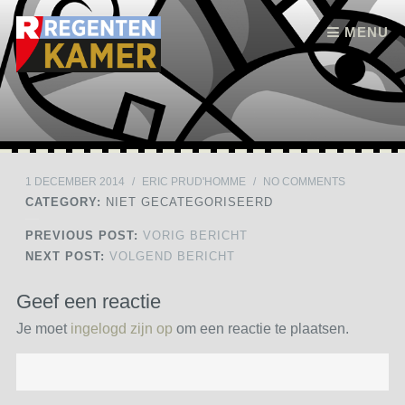
Skip to content
MENU
1 DECEMBER 2014
/
ERIC PRUD'HOMME
/
NO COMMENTS
CATEGORY:
NIET GECATEGORISEERD
PREVIOUS POST:
VORIG BERICHT
NEXT POST:
VOLGEND BERICHT
Geef een reactie
Je moet
ingelogd zijn op
om een reactie te plaatsen.