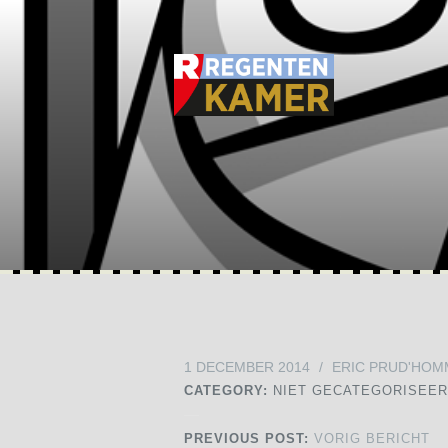
1 DECEMBER 2014
/
ERIC PRUD'HOM
CATEGORY:
NIET GECATEGORISEE
PREVIOUS POST:
VORIG BERICHT