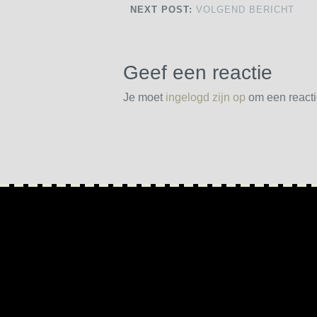
NEXT POST:
VOLGEND BERICHT
Geef een reactie
Je moet
ingelogd zijn op
om een reactie