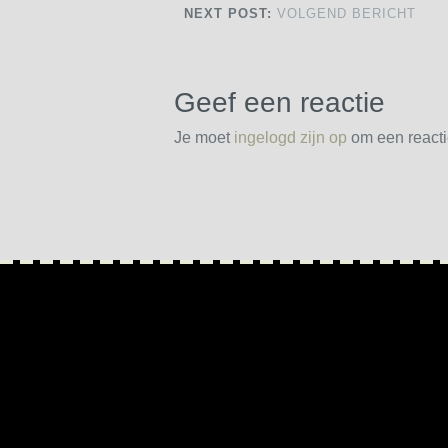
NEXT POST:
VOLGEND BERICHT
Geef een reactie
Je moet
ingelogd zijn op
om een reactie