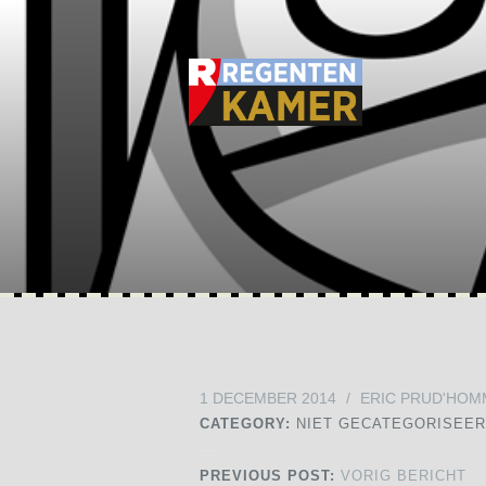
1 DECEMBER 2014
/
ERIC PRUD'HOM
CATEGORY:
NIET GECATEGORISEE
PREVIOUS POST:
VORIG BERICHT