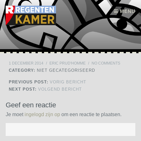
Skip to content
MENU
1 DECEMBER 2014
/
ERIC PRUD'HOMME
/
NO COMMENTS
CATEGORY:
NIET GECATEGORISEERD
PREVIOUS POST:
VORIG BERICHT
NEXT POST:
VOLGEND BERICHT
Geef een reactie
Je moet
ingelogd zijn op
om een reactie te plaatsen.