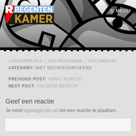
Skip to content
MENU
1 DECEMBER 2014
/
ERIC PRUD'HOMME
/
NO COMMENTS
CATEGORY:
NIET GECATEGORISEERD
PREVIOUS POST:
VORIG BERICHT
NEXT POST:
VOLGEND BERICHT
Geef een reactie
Je moet
ingelogd zijn op
om een reactie te plaatsen.