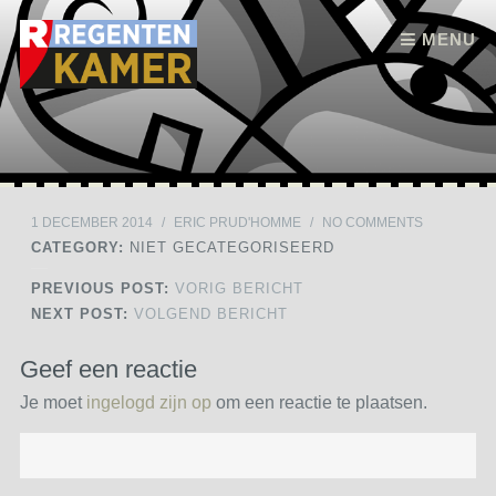
Skip to content
MENU
1 DECEMBER 2014
/
ERIC PRUD'HOMME
/
NO COMMENTS
CATEGORY:
NIET GECATEGORISEERD
PREVIOUS POST:
VORIG BERICHT
NEXT POST:
VOLGEND BERICHT
Geef een reactie
Je moet
ingelogd zijn op
om een reactie te plaatsen.