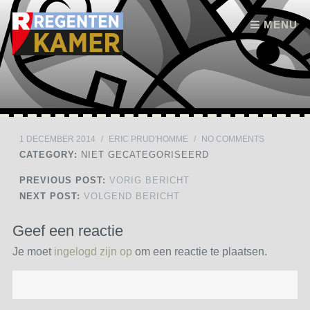
Skip to content
MENU
1 DECEMBER 2014
/
ERIC PRUD'HOMME
/
NO COMMENTS
CATEGORY:
NIET GECATEGORISEERD
PREVIOUS POST:
VORIG BERICHT
NEXT POST:
VOLGEND BERICHT
Geef een reactie
Je moet
ingelogd zijn op
om een reactie te plaatsen.