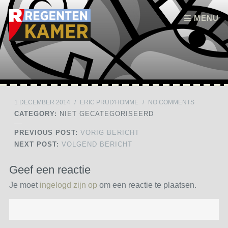
Skip to content
MENU
1 DECEMBER 2014
/
ERIC PRUD'HOMME
/
NO COMMENTS
CATEGORY:
NIET GECATEGORISEERD
PREVIOUS POST:
VORIG BERICHT
NEXT POST:
VOLGEND BERICHT
Geef een reactie
Je moet
ingelogd zijn op
om een reactie te plaatsen.