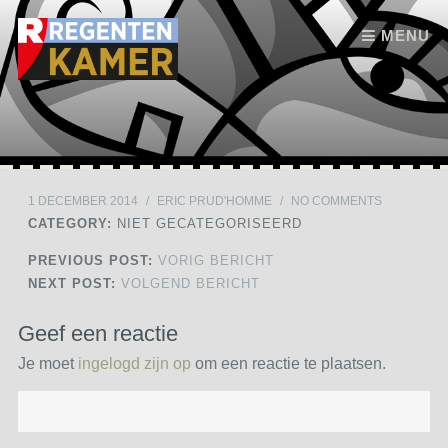
Skip to content
MENU
1 DECEMBER 2014
/
ERIC PRUD'HOMME
/
NO COMMENTS
CATEGORY:
NIET GECATEGORISEERD
PREVIOUS POST:
VORIG BERICHT
NEXT POST:
VOLGEND BERICHT
Geef een reactie
Je moet
ingelogd zijn op
om een reactie te plaatsen.