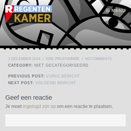
Skip to content
MENU
1 DECEMBER 2014
/
ERIC PRUD'HOMME
/
NO COMMENTS
CATEGORY:
NIET GECATEGORISEERD
PREVIOUS POST:
VORIG BERICHT
NEXT POST:
VOLGEND BERICHT
Geef een reactie
Je moet
ingelogd zijn op
om een reactie te plaatsen.