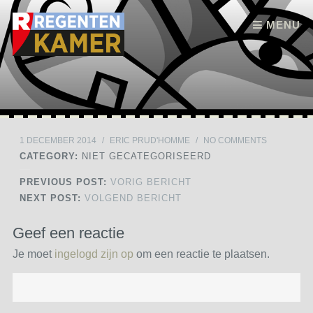
Skip to content
MENU
1 DECEMBER 2014
/
ERIC PRUD'HOMME
/
NO COMMENTS
CATEGORY:
NIET GECATEGORISEERD
PREVIOUS POST:
VORIG BERICHT
NEXT POST:
VOLGEND BERICHT
Geef een reactie
Je moet
ingelogd zijn op
om een reactie te plaatsen.