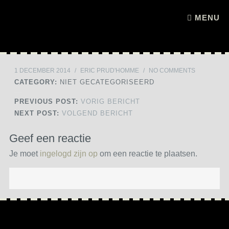
Skip to content
MENU
1 DECEMBER 2014
/
ERIC PRUD'HOMME
/
NO COMMENTS
CATEGORY:
NIET GECATEGORISEERD
PREVIOUS POST:
VORIG BERICHT
NEXT POST:
VOLGEND BERICHT
Geef een reactie
Je moet
ingelogd zijn op
om een reactie te plaatsen.