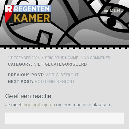
Skip to content
MENU
1 DECEMBER 2014
/
ERIC PRUD'HOMME
/
NO COMMENTS
CATEGORY:
NIET GECATEGORISEERD
PREVIOUS POST:
VORIG BERICHT
NEXT POST:
VOLGEND BERICHT
Geef een reactie
Je moet
ingelogd zijn op
om een reactie te plaatsen.