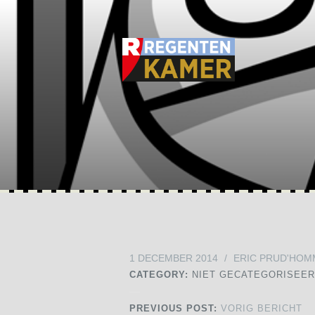
1 DECEMBER 2014
/
ERIC PRUD'HOM
CATEGORY:
NIET GECATEGORISEE
PREVIOUS POST:
VORIG BERICHT