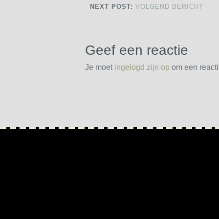
NEXT POST:
VOLGEND BERICHT
Geef een reactie
Je moet
ingelogd zijn op
om een reactie