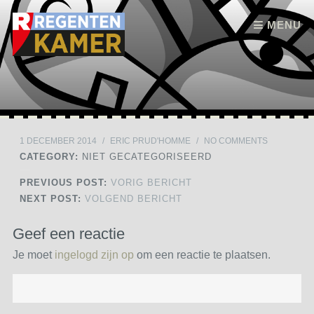
Skip to content
MENU
1 DECEMBER 2014
/
ERIC PRUD'HOMME
/
NO COMMENTS
CATEGORY:
NIET GECATEGORISEERD
PREVIOUS POST:
VORIG BERICHT
NEXT POST:
VOLGEND BERICHT
Geef een reactie
Je moet
ingelogd zijn op
om een reactie te plaatsen.