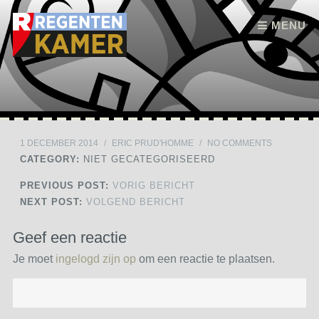
Skip to content
MENU
1 DECEMBER 2014
/
ERIC PRUD'HOMME
/
NO COMMENTS
CATEGORY:
NIET GECATEGORISEERD
PREVIOUS POST:
VORIG BERICHT
NEXT POST:
VOLGEND BERICHT
Geef een reactie
Je moet
ingelogd zijn op
om een reactie te plaatsen.