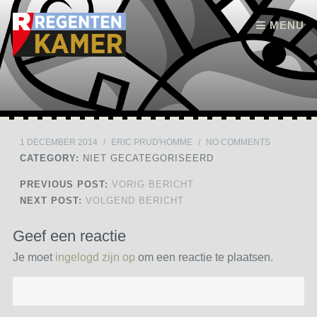
Skip to content
MENU
1 DECEMBER 2014
/
ERIC PRUD'HOMME
/
NO COMMENTS
CATEGORY:
NIET GECATEGORISEERD
PREVIOUS POST:
VORIG BERICHT
NEXT POST:
VOLGEND BERICHT
Geef een reactie
Je moet
ingelogd zijn op
om een reactie te plaatsen.