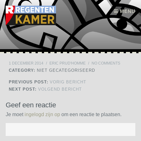
Skip to content
MENU
1 DECEMBER 2014
/
ERIC PRUD'HOMME
/
NO COMMENTS
CATEGORY:
NIET GECATEGORISEERD
PREVIOUS POST:
VORIG BERICHT
NEXT POST:
VOLGEND BERICHT
Geef een reactie
Je moet
ingelogd zijn op
om een reactie te plaatsen.