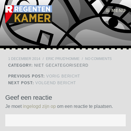
Skip to content
MENU
1 DECEMBER 2014
/
ERIC PRUD'HOMME
/
NO COMMENTS
CATEGORY:
NIET GECATEGORISEERD
PREVIOUS POST:
VORIG BERICHT
NEXT POST:
VOLGEND BERICHT
Geef een reactie
Je moet
ingelogd zijn op
om een reactie te plaatsen.