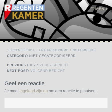
Skip to content
MENU
1 DECEMBER 2014
/
ERIC PRUD'HOMME
/
NO COMMENTS
CATEGORY:
NIET GECATEGORISEERD
PREVIOUS POST:
VORIG BERICHT
NEXT POST:
VOLGEND BERICHT
Geef een reactie
Je moet
ingelogd zijn op
om een reactie te plaatsen.