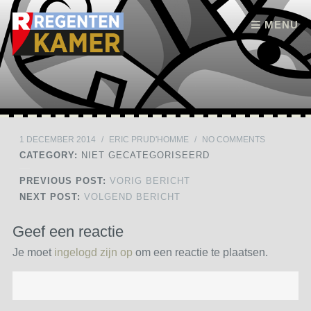
Skip to content
MENU
1 DECEMBER 2014
/
ERIC PRUD'HOMME
/
NO COMMENTS
CATEGORY:
NIET GECATEGORISEERD
PREVIOUS POST:
VORIG BERICHT
NEXT POST:
VOLGEND BERICHT
Geef een reactie
Je moet
ingelogd zijn op
om een reactie te plaatsen.