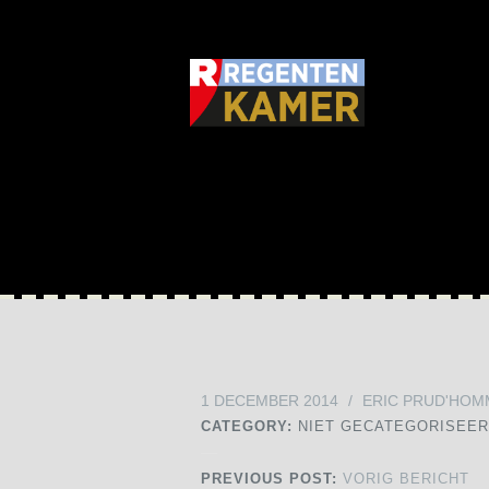
1 DECEMBER 2014
/
ERIC PRUD'HOM
CATEGORY:
NIET GECATEGORISEE
PREVIOUS POST:
VORIG BERICHT