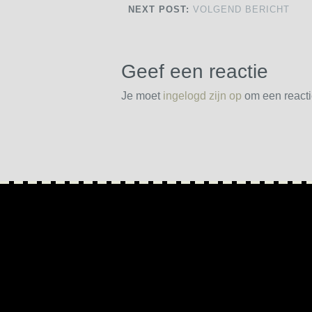
NEXT POST:
VOLGEND BERICHT
Geef een reactie
Je moet
ingelogd zijn op
om een reactie