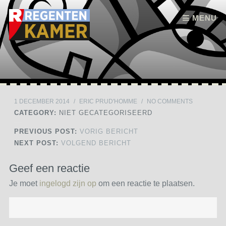
Skip to content
MENU
1 DECEMBER 2014
/
ERIC PRUD'HOMME
/
NO COMMENTS
CATEGORY:
NIET GECATEGORISEERD
PREVIOUS POST:
VORIG BERICHT
NEXT POST:
VOLGEND BERICHT
Geef een reactie
Je moet
ingelogd zijn op
om een reactie te plaatsen.