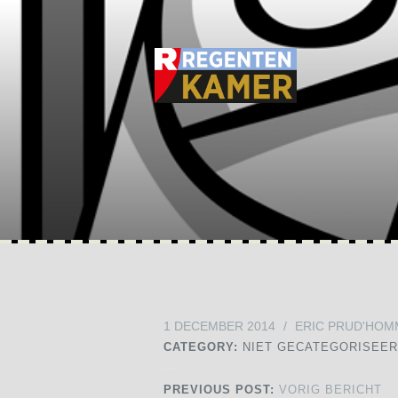
1 DECEMBER 2014
/
ERIC PRUD'HOM
CATEGORY:
NIET GECATEGORISEE
PREVIOUS POST:
VORIG BERICHT