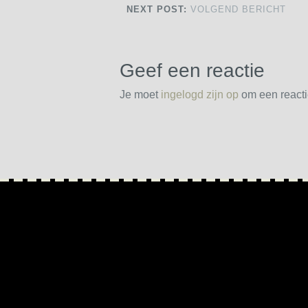
NEXT POST:
VOLGEND BERICHT
Geef een reactie
Je moet
ingelogd zijn op
om een reactie