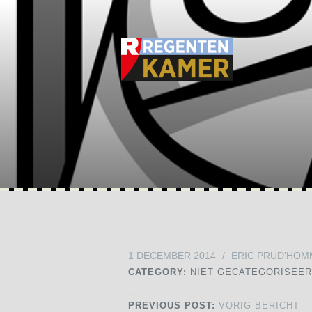
1 DECEMBER 2014
/
ERIC PRUD'HOM
CATEGORY:
NIET GECATEGORISEE
PREVIOUS POST:
VORIG BERICHT