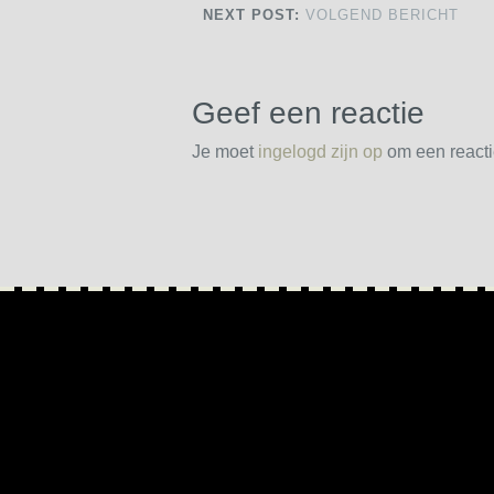
NEXT POST:
VOLGEND BERICHT
Geef een reactie
Je moet
ingelogd zijn op
om een reactie