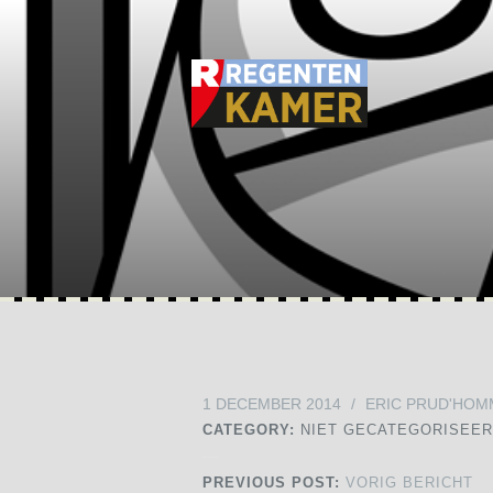
1 DECEMBER 2014
/
ERIC PRUD'HOM
CATEGORY:
NIET GECATEGORISEE
PREVIOUS POST:
VORIG BERICHT