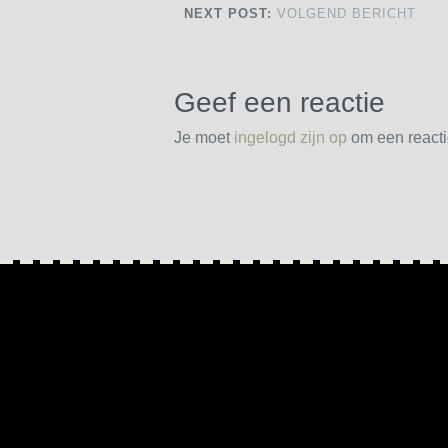
NEXT POST:
VOLGEND BERICHT
Geef een reactie
Je moet
ingelogd zijn op
om een reactie