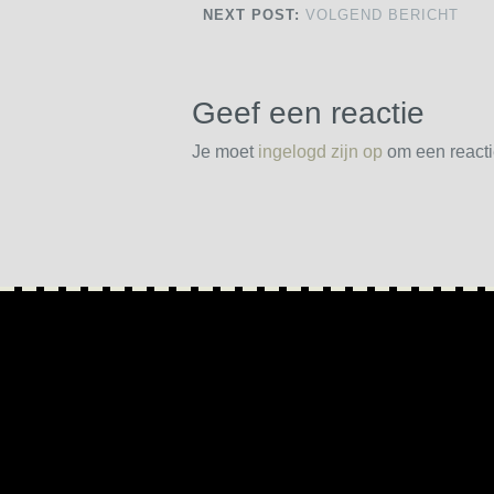
NEXT POST:
VOLGEND BERICHT
Geef een reactie
Je moet
ingelogd zijn op
om een reactie