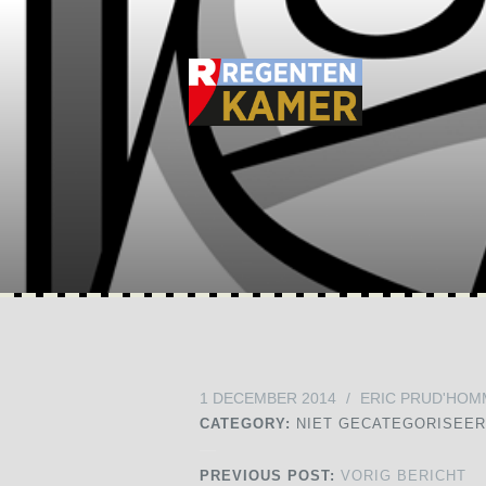
1 DECEMBER 2014
/
ERIC PRUD'HOM
CATEGORY:
NIET GECATEGORISEE
PREVIOUS POST:
VORIG BERICHT