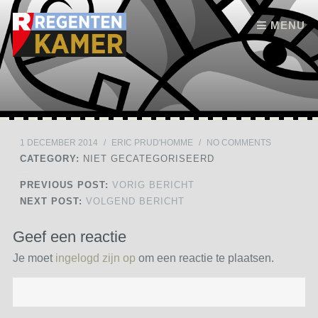
Skip to content
MENU
1 DECEMBER 2014
/
ERIC PRUD'HOMME
/
NO COMMENTS
CATEGORY:
NIET GECATEGORISEERD
PREVIOUS POST:
VORIG BERICHT
NEXT POST:
VOLGEND BERICHT
Geef een reactie
Je moet
ingelogd zijn op
om een reactie te plaatsen.