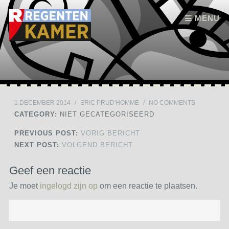
Skip to content
MENU
1 DECEMBER 2014
/
ERIC PRUD'HOMME
/
NO COMMENTS
CATEGORY:
NIET GECATEGORISEERD
PREVIOUS POST:
VORIG BERICHT
NEXT POST:
VOLGEND BERICHT
Geef een reactie
Je moet
ingelogd zijn op
om een reactie te plaatsen.