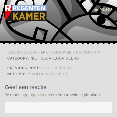
Skip to content
MENU
1 DECEMBER 2014
/
ERIC PRUD'HOMME
/
NO COMMENTS
CATEGORY:
NIET GECATEGORISEERD
PREVIOUS POST:
VORIG BERICHT
NEXT POST:
VOLGEND BERICHT
Geef een reactie
Je moet
ingelogd zijn op
om een reactie te plaatsen.