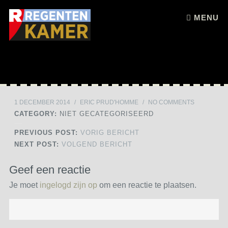
Skip to content
MENU
1 DECEMBER 2014
/
ERIC PRUD'HOMME
/
NO COMMENTS
CATEGORY:
NIET GECATEGORISEERD
PREVIOUS POST:
VORIG BERICHT
NEXT POST:
VOLGEND BERICHT
Geef een reactie
Je moet
ingelogd zijn op
om een reactie te plaatsen.