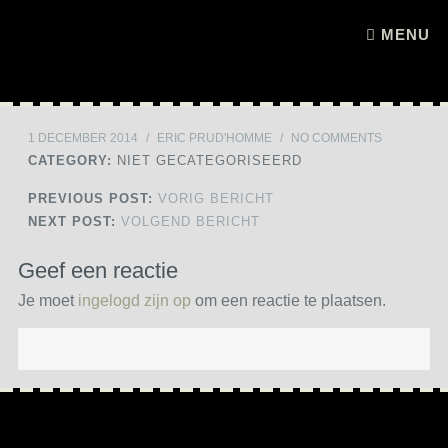
Skip to content
MENU
1 DECEMBER 2014
/
ERIC PRUD'HOMME
/
NO COMMENTS
CATEGORY:
NIET GECATEGORISEERD
PREVIOUS POST:
VORIG BERICHT
NEXT POST:
VOLGEND BERICHT
Geef een reactie
Je moet
ingelogd zijn op
om een reactie te plaatsen.