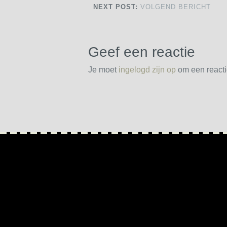
NEXT POST:
VOLGEND BERICHT
Geef een reactie
Je moet
ingelogd zijn op
om een reactie