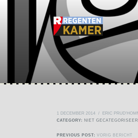
1 DECEMBER 2014
/
ERIC PRUD'HOM
CATEGORY:
NIET GECATEGORISEE
PREVIOUS POST:
VORIG BERICHT