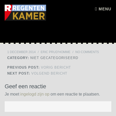
Skip to content
MENU
1 DECEMBER 2014
/
ERIC PRUD'HOMME
/
NO COMMENTS
CATEGORY:
NIET GECATEGORISEERD
PREVIOUS POST:
VORIG BERICHT
NEXT POST:
VOLGEND BERICHT
Geef een reactie
Je moet
ingelogd zijn op
om een reactie te plaatsen.