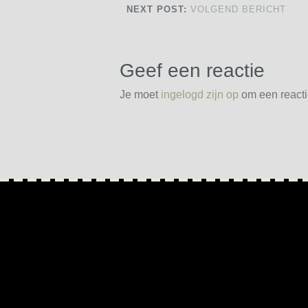
NEXT POST:
VOLGEND BERICHT
Geef een reactie
Je moet
ingelogd zijn op
om een reactie