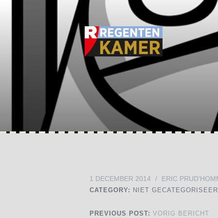
1 DECEMBER 2014
/
ERIC PRUD'HOM
CATEGORY:
NIET GECATEGORISEE
PREVIOUS POST:
VORIG BERICHT