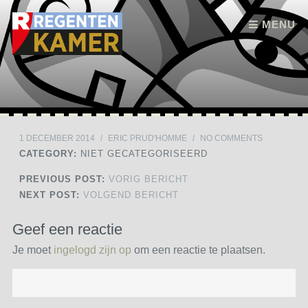
Skip to content
MENU
1 DECEMBER 2014
/
ERIC PRUD'HOMME
/
NO COMMENTS
CATEGORY:
NIET GECATEGORISEERD
PREVIOUS POST:
VORIG BERICHT
NEXT POST:
VOLGEND BERICHT
Geef een reactie
Je moet
ingelogd zijn op
om een reactie te plaatsen.