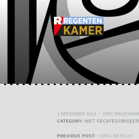
1 DECEMBER 2014
/
ERIC PRUD'HOM
CATEGORY:
NIET GECATEGORISEE
PREVIOUS POST:
VORIG BERICHT