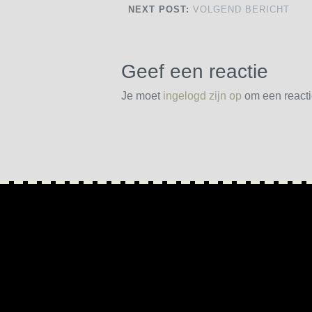
NEXT POST:
VOLGEND BERICHT
Geef een reactie
Je moet
ingelogd zijn op
om een reactie