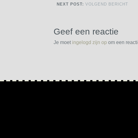
NEXT POST:
VOLGEND BERICHT
Geef een reactie
Je moet
ingelogd zijn op
om een reactie