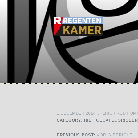
1 DECEMBER 2014
/
ERIC PRUD'HOM
CATEGORY:
NIET GECATEGORISEE
PREVIOUS POST:
VORIG BERICHT